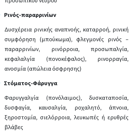
προσωπικού νεύρου
Ρινός-παραρρινίων
Δυσχέρεια ρινικής αναπνοής, καταρροή, ρινική
συμφόρηση (μπούκωμα), φλεγμονές ρινός –
παραρρινίων, ρινόρροια, προσωπαλγία,
κεφαλαλγία (πονοκέφαλος), ρινορραγία,
ανοσμία (απώλεια όσφρησης)
Στόματος-Φάρυγγα
Φαρυγγαλγία (πονόλαιμος), δυσκαταποσία,
δυσφαγία, καυσαλγία, ροχαλητό, άπνοια,
ξηροστομία, σιελόρροια, λευκωπές ή ερυθρές
βλάβες